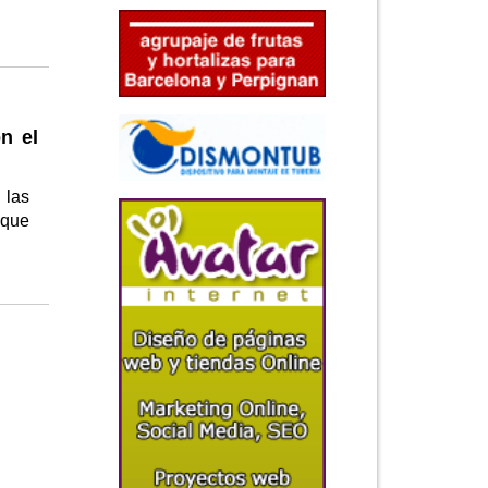
n el
 las
 que