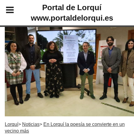
Portal de Lorquí
www.portaldelorqui.es
Lorquí
Noticias
En Lorquí la poesía se convierte en un
vecino más