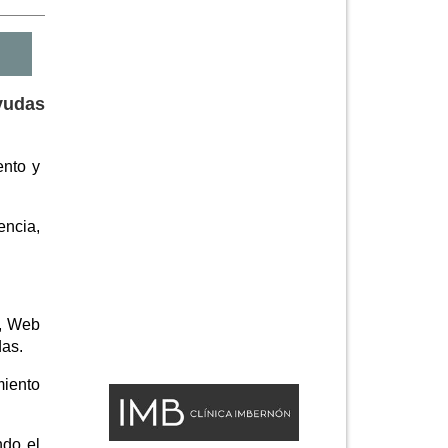
yudas
ento y
encia,
e, Web
das.
miento
ndo el