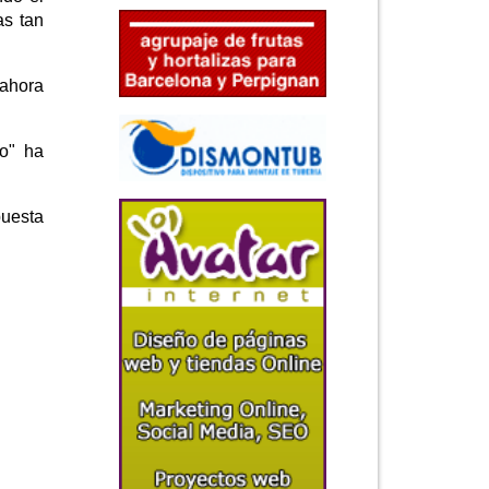
as tan
 ahora
to" ha
puesta