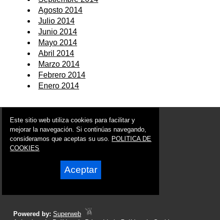
Agosto 2014
Julio 2014
Junio 2014
Mayo 2014
Abril 2014
Marzo 2014
Febrero 2014
Enero 2014
© 2006 - 2026 Portal de Lorquí Noticias
Este sitio web utiliza cookies para facilitar y
info@portaldelorqui.es
mejorar la navegación. Si continúas navegando,
consideramos que aceptas su uso.
POLITICA DE
Síguenos en:
COOKIES
Aceptar
Powered by:
Superweb